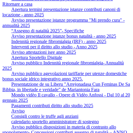
Ritornare a casa
Apertura termini presentazione istanze contributi canoni di
locazione - anno 2025
Avviso presentazione istanze programma "Mi prendo cura" -
annualità 2025
“Assegno di natalità 2025”- Specifiche
Avviso presentazione istanze bonus natalità - anno 2025
Indennità regionale fibromialgia (IRF) - anno 2025
Interventi per il diritto allo studio - Anno 2025
Avviso attestazioni isee anno 2025
Apertura Sportello Digitale
Avviso pubblico Indennità regionale fibromialgia- Annualità
2025
Avviso pubblico agevolazioni tariffarie per utenze domestiche
bonus sociale idrico integrativo anno 2025.
Presentatzione de su Liberu "Arrejonadasa Cun Feminas De Sa
Bibbia, in libertade e veridade” de Mariantonia Fara
Mondo vidèo Il cavallo - Opere di Vidèo Anfossi - Dal 10 al 20
gennaio 2025
Pagamenti contributi diritto allo studio 2025
Avviso
Consigli contro le truffe agli anziani
calendario sportello amministratore di sostegno
Avviso pubblico disposizioni in materia di contrasto allo
spopolamento- Concessioni contributi assegno di natalità – ANNO