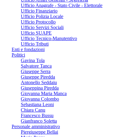
Ufficio Anagrafe - Stato Civile - Elettorale
Ufficio Finanziario
Ufficio Polizia Locale
Ufficio Protocollo
Ufficio Servizi Sociali
Ufficio SUAPE
Ufficio Tecnico-Manutentivo
Ufficio Tributi
Enti e fondazioni
Politici
Gavina Tola
Salvatore Tanca
Giuseppe Serra
Giuseppe Piredda
Antonello Seddaiu
Giuseppina Piredda
Giovanna Maria Manca
Giovanna Colombo
Sebastiana Leoni
Chiara Canu
Francesco Bussu
Gianfranco Soletta
Personale amministrativo
Piergiuseppe Bellai