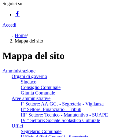
Seguici su
Accedi
Home
/
Mappa del sito
Mappa del sito
Amministrazione
Organi di governo
Sindaco
Consiglio Comunale
Giunta Comunale
Aree amministrative
I° Settore: AA.GG. - Segreteria - Vigilanza
II° Settore: Finanziario - Tributi
III° Settore: Tecnico - Manutentivo - SUAPE
IV ° Settore: Sociale Scolastico Culturale
Uffici
Segretario Comunale
Ufficio Affari Generali - Segreteria