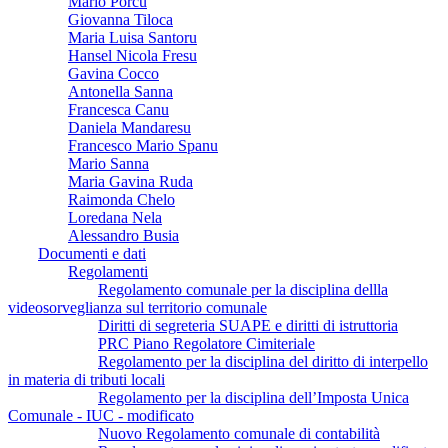
Mario Porcu
Giovanna Tiloca
Maria Luisa Santoru
Hansel Nicola Fresu
Gavina Cocco
Antonella Sanna
Francesca Canu
Daniela Mandaresu
Francesco Mario Spanu
Mario Sanna
Maria Gavina Ruda
Raimonda Chelo
Loredana Nela
Alessandro Busia
Documenti e dati
Regolamenti
Regolamento comunale per la disciplina dellla
videosorveglianza sul territorio comunale
Diritti di segreteria SUAPE e diritti di istruttoria
PRC Piano Regolatore Cimiteriale
Regolamento per la disciplina del diritto di interpello
in materia di tributi locali
Regolamento per la disciplina dell’Imposta Unica
Comunale - IUC - modificato
Nuovo Regolamento comunale di contabilità