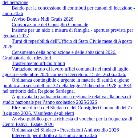
deliberazione
Bando per la concessione di contributi per canoni di locazione -
anno 2026
Avviso Bonus Nidi Gratis 2026
Convocazione del Consiglio Comunale
Insieme per un nido a misura di famiglia - apertura prevista per
gennaio 2027
Turni di reperibilità dell'Ufficio di Stato Civile mese di Agosto
2026
Censimento della popolazione e delle abitazioni 2026.
Graduatoria dei rilevatori.
Trasferimento ufficio tributi
Variazione orario di lavoro uffici comunali nei mesi di luglio,
agosto e settembre 2026 come da Decreto n. 15 del 26.06.2026.
Ordinanza contingibile e urgente in materia di sanità e igiene
pubblica, ai sensi dell’art. 32 della legge 23 dicembre 1978, n. 833,
nel territorio della Regione Sardegna.
Approvata la graduatoria unica regionale relativa alla borsa di
studio nazionale per l’anno scolastico 2025/2026
Elezione diretta del Sindaco e dei Consiglieri Comunali del 7 e
8 giugno 2026. Manifesto degli eletti
Avviso pubblico per la richiesta di voucher per la frequenza di
Centri Estivi - Estate 2026
Ordinanza del Sindaco - Prescrizioni Antincendio 2026
Interventi per il diritto allo studio anno 2026