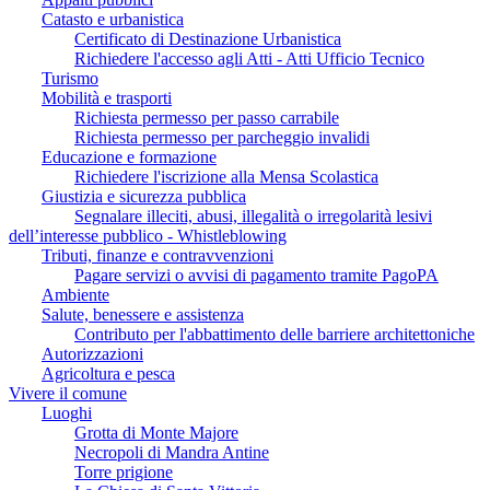
Catasto e urbanistica
Certificato di Destinazione Urbanistica
Richiedere l'accesso agli Atti - Atti Ufficio Tecnico
Turismo
Mobilità e trasporti
Richiesta permesso per passo carrabile
Richiesta permesso per parcheggio invalidi
Educazione e formazione
Richiedere l'iscrizione alla Mensa Scolastica
Giustizia e sicurezza pubblica
Segnalare illeciti, abusi, illegalità o irregolarità lesivi
dell’interesse pubblico - Whistleblowing
Tributi, finanze e contravvenzioni
Pagare servizi o avvisi di pagamento tramite PagoPA
Ambiente
Salute, benessere e assistenza
Contributo per l'abbattimento delle barriere architettoniche
Autorizzazioni
Agricoltura e pesca
Vivere il comune
Luoghi
Grotta di Monte Majore
Necropoli di Mandra Antine
Torre prigione