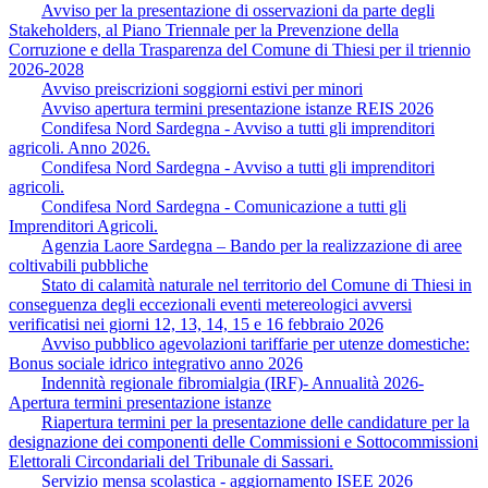
Avviso per la presentazione di osservazioni da parte degli
Stakeholders, al Piano Triennale per la Prevenzione della
Corruzione e della Trasparenza del Comune di Thiesi per il triennio
2026-2028
Avviso preiscrizioni soggiorni estivi per minori
Avviso apertura termini presentazione istanze REIS 2026
Condifesa Nord Sardegna - Avviso a tutti gli imprenditori
agricoli. Anno 2026.
Condifesa Nord Sardegna - Avviso a tutti gli imprenditori
agricoli.
Condifesa Nord Sardegna - Comunicazione a tutti gli
Imprenditori Agricoli.
Agenzia Laore Sardegna – Bando per la realizzazione di aree
coltivabili pubbliche
Stato di calamità naturale nel territorio del Comune di Thiesi in
conseguenza degli eccezionali eventi metereologici avversi
verificatisi nei giorni 12, 13, 14, 15 e 16 febbraio 2026
Avviso pubblico agevolazioni tariffarie per utenze domestiche:
Bonus sociale idrico integrativo anno 2026
Indennità regionale fibromialgia (IRF)- Annualità 2026-
Apertura termini presentazione istanze
Riapertura termini per la presentazione delle candidature per la
designazione dei componenti delle Commissioni e Sottocommissioni
Elettorali Circondariali del Tribunale di Sassari.
Servizio mensa scolastica - aggiornamento ISEE 2026