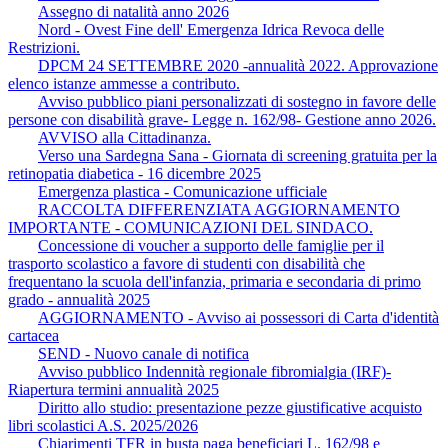
Assegno di natalità anno 2026
Nord - Ovest Fine dell' Emergenza Idrica Revoca delle
Restrizioni.
DPCM 24 SETTEMBRE 2020 -annualità 2022. Approvazione
elenco istanze ammesse a contributo.
Avviso pubblico piani personalizzati di sostegno in favore delle
persone con disabilità grave- Legge n. 162/98- Gestione anno 2026.
AVVISO alla Cittadinanza.
Verso una Sardegna Sana - Giornata di screening gratuita per la
retinopatia diabetica - 16 dicembre 2025
Emergenza plastica - Comunicazione ufficiale
RACCOLTA DIFFERENZIATA AGGIORNAMENTO
IMPORTANTE - COMUNICAZIONI DEL SINDACO.
Concessione di voucher a supporto delle famiglie per il
trasporto scolastico a favore di studenti con disabilità che
frequentano la scuola dell'infanzia, primaria e secondaria di primo
grado - annualità 2025
AGGIORNAMENTO - Avviso ai possessori di Carta d'identità
cartacea
SEND - Nuovo canale di notifica
Avviso pubblico Indennità regionale fibromialgia (IRF)-
Riapertura termini annualità 2025
Diritto allo studio: presentazione pezze giustificative acquisto
libri scolastici A.S. 2025/2026
Chiarimenti TFR in busta paga beneficiari L. 162/98 e