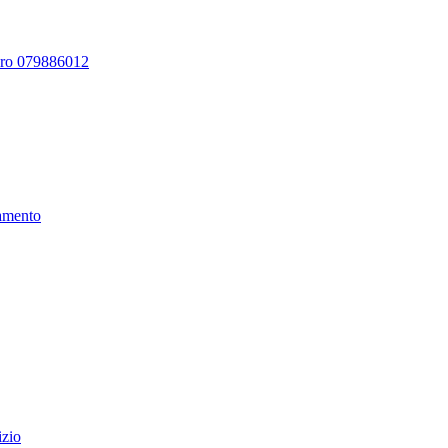
ero 079886012
amento
izio