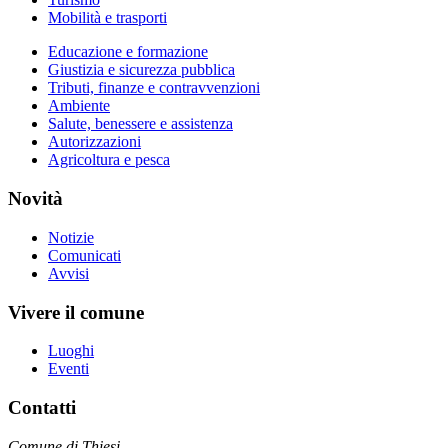
Mobilità e trasporti
Educazione e formazione
Giustizia e sicurezza pubblica
Tributi, finanze e contravvenzioni
Ambiente
Salute, benessere e assistenza
Autorizzazioni
Agricoltura e pesca
Novità
Notizie
Comunicati
Avvisi
Vivere il comune
Luoghi
Eventi
Contatti
Comune di Thiesi