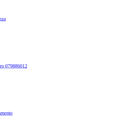
enza
ero 079886012
amento