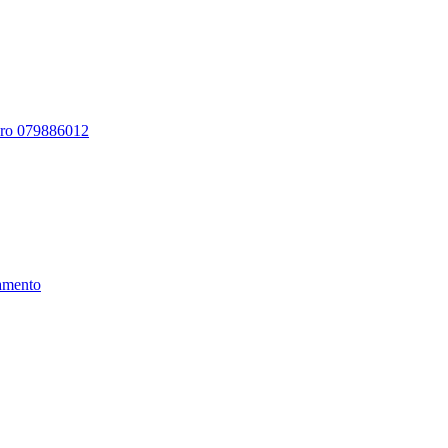
ero 079886012
amento