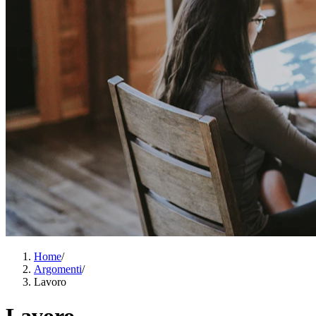
Home
/
Argomenti
/
Lavoro